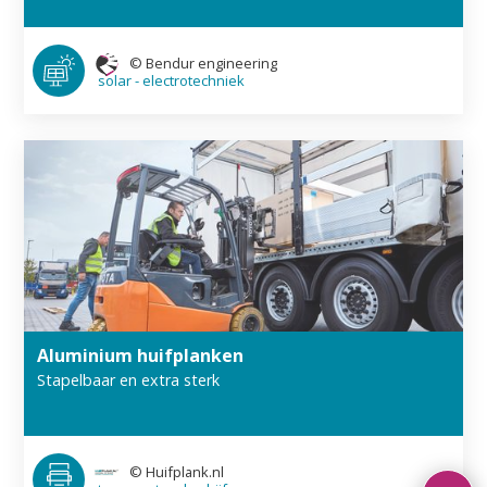
©
Bendur engineering
solar - electro­techniek
Aluminium huifplanken
Stapelbaar en extra sterk
©
Huifplank.nl