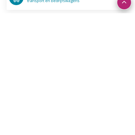
transport en bedrijfswagens
Aluminium buitenkeukens: stijlvol en
duurzaam!
Creëer buiten een culinair paradijs met onze aluminium
meesterwerken!
©
Alu4Life
architec­tuur en design