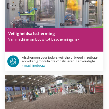
Veiligheids­afscherming
Van machine-ombouw tot beschermings­hek
Afschermen voor ieders veiligheid, breed inzetbaar
en volledig modulair te construeren. Eenvoudig te
realiseren en geschikt in combinatie met diverse
»
machine­bouw
afschermings­materiaal zoals glas, kunststof, metaal,
hout etc. Lees er hier meer over.