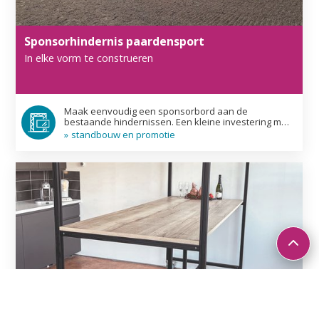
Sponsor­hindernis paarden­sport
In elke vorm te construeren
Maak eenvoudig een sponsorbord aan de
bestaande hindernissen. Een kleine investering met
grote impact. Ontdek alle voordelen hier.
»
standbouw en promotie
Multifunctionele kantinetafel