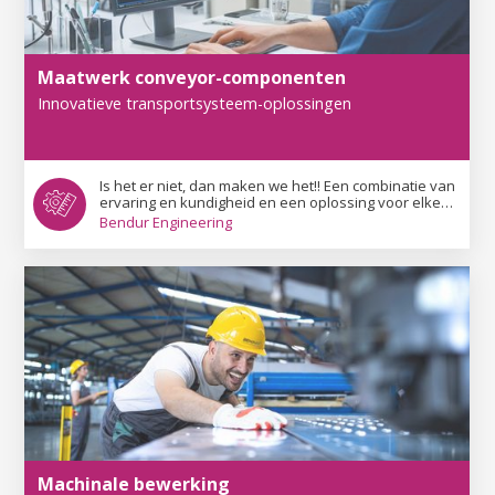
Maatwerk conveyor-componenten
Innovatieve transportsysteem-oplossingen
Is het er niet, dan maken we het!! Een combinatie van
ervaring en kundigheid en een oplossing voor elke
systeembouwer.
Bendur Engineering
Machinale bewerking