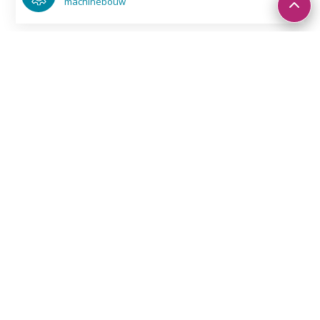
machine­bouw
Aluminium frame zonnepanelen
Installatie panelen plat dak, sterk & licht
©
Bendur engineering
solar - electro­techniek