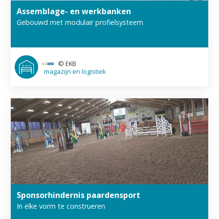
Assemblage- en werkbanken
Gebouwd met modulair profielsysteem
©
EKB
magazijn en logistiek
Sponsor­hindernis paarden­sport
In elke vorm te construeren