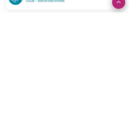
solar - electro­techniek
Assemblage- en werkbanken
Gebouwd met modulair profielsysteem
©
EKB
magazijn en logistiek