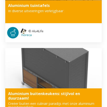
Aluminium tuintafels
In diverse uitvoeringen verkrijgbaar
©
Alu4Life
horeca
Aluminium buitenkeukens: stijlvol en
duurzaam!
Creëer buiten een culinair paradijs met onze aluminium