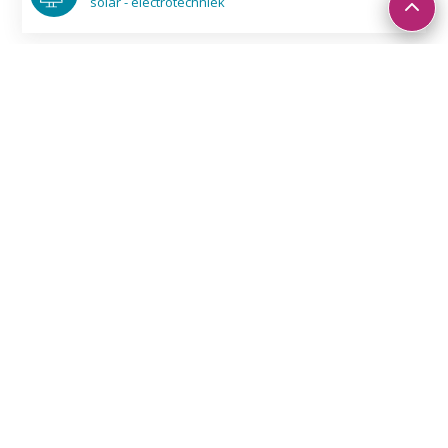
solar - electro­techniek
Veiligheids­afscherming
Van machine-ombouw tot beschermings­hek
©
Bendur engineering
machine­bouw